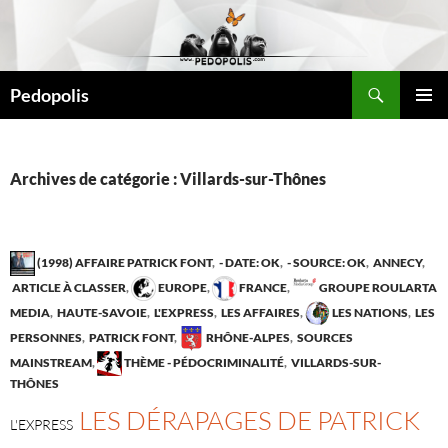
Aller
au
contenu
Recherche
Pedopolis
MENU
PRINCI
Archives de catégorie : Villards-sur-Thônes
(1998) AFFAIRE PATRICK FONT
,
- DATE: OK
,
- SOURCE: OK
,
ANNECY
,
ARTICLE À CLASSER
,
EUROPE
,
FRANCE
,
GROUPE ROULARTA
MEDIA
,
HAUTE-SAVOIE
,
L'EXPRESS
,
LES AFFAIRES
,
LES NATIONS
,
LES
PERSONNES
,
PATRICK FONT
,
RHÔNE-ALPES
,
SOURCES
MAINSTREAM
,
THÈME - PÉDOCRIMINALITÉ
,
VILLARDS-SUR-
THÔNES
LES DÉRAPAGES DE PATRICK
L'EXPRESS