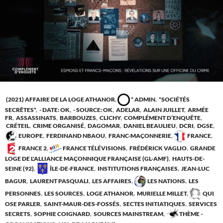
(2021) AFFAIRE DE LA LOGE ATHANOR
,
* ADMIN
,
*SOCIÉTÉS
SECRÊTES*
,
- DATE: OK
,
- SOURCE: OK
,
ADELAR
,
ALAIN JUILLET
,
ARMÉE
FR
,
ASSASSINATS
,
BARBOUZES
,
CLICHY
,
COMPLÉMENT D’ENQUÊTE
,
CRÉTEIL
,
CRIME ORGANISÉ
,
DAGOMAR
,
DANIEL BEAULIEU
,
DCRI
,
DGSE
,
EUROPE
,
FERDINAND NBAOU
,
FRANC-MAÇONNERIE
,
FRANCE
,
FRANCE 2
,
FRANCE TÉLÉVISIONS
,
FRÉDÉRICK VAGLIO
,
GRANDE
LOGE DE L'ALLIANCE MAÇONNIQUE FRANÇAISE (GL-AMF)
,
HAUTS-DE-
SEINE (92)
,
ÎLE-DE-FRANCE
,
INSTITUTIONS FRANÇAISES
,
JEAN-LUC
BAGUR
,
LAURENT PASQUALI
,
LES AFFAIRES
,
LES NATIONS
,
LES
PERSONNES
,
LES SOURCES
,
LOGE ATHANOR
,
MURIELLE MILLET
,
QUI
OSE PARLER
,
SAINT-MAUR-DES-FOSSÉS
,
SECTES INITIATIQUES
,
SERVICES
SECRETS
,
SOPHIE COIGNARD
,
SOURCES MAINSTREAM
,
THÈME -