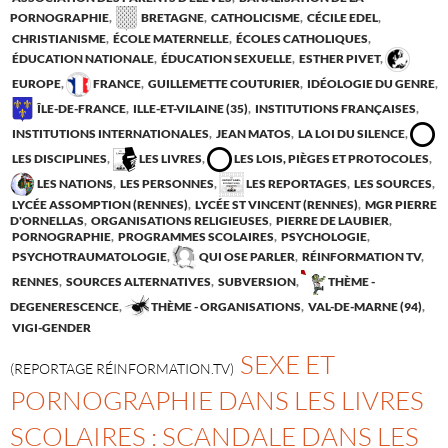
PORNOGRAPHIE
,
BRETAGNE
,
CATHOLICISME
,
CÉCILE EDEL
,
CHRISTIANISME
,
ÉCOLE MATERNELLE
,
ÉCOLES CATHOLIQUES
,
ÉDUCATION NATIONALE
,
ÉDUCATION SEXUELLE
,
ESTHER PIVET
,
EUROPE
,
FRANCE
,
GUILLEMETTE COUTURIER
,
IDÉOLOGIE DU GENRE
,
ÎLE-DE-FRANCE
,
ILLE-ET-VILAINE (35)
,
INSTITUTIONS FRANÇAISES
,
INSTITUTIONS INTERNATIONALES
,
JEAN MATOS
,
LA LOI DU SILENCE
,
LES DISCIPLINES
,
LES LIVRES
,
LES LOIS, PIÈGES ET PROTOCOLES
,
LES NATIONS
,
LES PERSONNES
,
LES REPORTAGES
,
LES SOURCES
,
LYCÉE ASSOMPTION (RENNES)
,
LYCÉE ST VINCENT (RENNES)
,
MGR PIERRE
D'ORNELLAS
,
ORGANISATIONS RELIGIEUSES
,
PIERRE DE LAUBIER
,
PORNOGRAPHIE
,
PROGRAMMES SCOLAIRES
,
PSYCHOLOGIE
,
PSYCHOTRAUMATOLOGIE
,
QUI OSE PARLER
,
RÉINFORMATION TV
,
RENNES
,
SOURCES ALTERNATIVES
,
SUBVERSION
,
THÈME -
DEGENERESCENCE
,
THÈME - ORGANISATIONS
,
VAL-DE-MARNE (94)
,
VIGI-GENDER
SEXE ET
(REPORTAGE RÉINFORMATION.TV)
PORNOGRAPHIE DANS LES LIVRES
SCOLAIRES : SCANDALE DANS LES