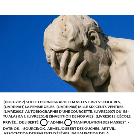
(DOCU2017) SEXE ET PORNOGRAPHIE DANS LES LIVRES SCOLAIRES
,
(LIVRE1981) LA FEMME GELÉE
,
(LIVRE1988) MILLE SIX CENTS VENTRES
,
(LIVRE2002) AUTOBIOGRAPHIE D'UNE COURGETTE
,
(LIVRE2007) QUI ES-
TU ALASKA ?
,
(LIVRE2014) L’INVENTION DE NOS VIES
,
(LIVRE2015) L'ÉCOLE
PRIVÉE... DE LIBERTÉ
,
* ADMIN
,
*MANIPULATION DES MASSES*
,
-
DATE: OK
,
- SOURCE: OK
,
ARMEL JOUBERT DES OUCHES
,
ART VIL
,
ASSOCIATION DES PARENTS D ÉLÈVES
,
BANALISATION DE LA