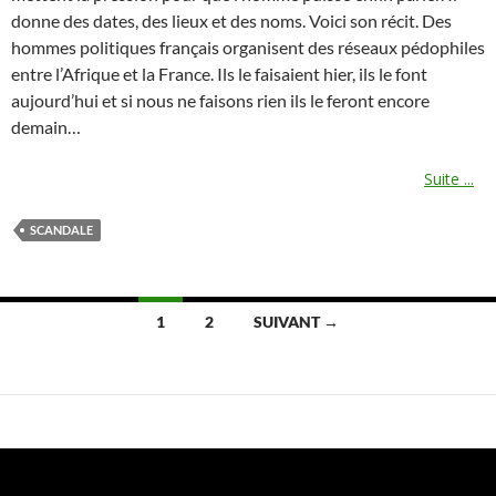
donne des dates, des lieux et des noms. Voici son récit. Des
hommes politiques français organisent des réseaux pédophiles
entre l’Afrique et la France. Ils le faisaient hier, ils le font
aujourd’hui et si nous ne faisons rien ils le feront encore
demain…
Suite ...
SCANDALE
Navigation
1
2
SUIVANT →
des
articles