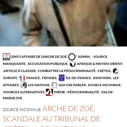
(2007) AFFAIRE DE L'ARCHE DE ZOÉ
,
* ADMIN
,
- SOURCE
MANQUANTE
,
ACCUSATION PUBLIQUE
,
AFRIQUE & MOYEN-ORIENT
,
ARTICLE À CLASSER
,
COMBATTRE LA PÉDOCRIMINALITÉ
,
CRÉTEIL
,
EUROPE
,
FRANCE
,
FRESNES
,
ÎLE-DE-FRANCE
,
KEMI SEBA
,
LES
AFFAIRES
,
LES NATIONS
,
QUI OSE PARLER
,
SOURCE INCONNUE
,
SOURCES ALTERNATIVES
,
THÈME - PÉDOCRIMINALITÉ
,
VAL-DE-
MARNE (94)
ARCHE DE ZOÉ,
SOURCE INCONNUE
SCANDALE AU TRIBUNAL DE