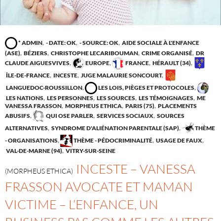
* ADMIN
,
- DATE: OK
,
- SOURCE: OK
,
AIDE SOCIALE À L'ENFANCE
(ASE)
,
BÉZIERS
,
CHRISTOPHE LECARIBOUMAN
,
CRIME ORGANISÉ
,
DR
CLAUDE AIGUESVIVES
,
EUROPE
,
FRANCE
,
HÉRAULT (34)
,
ÎLE-DE-FRANCE
,
INCESTE
,
JUGE MALAURIE SONCOURT
,
LANGUEDOC-ROUSSILLON
,
LES LOIS, PIÈGES ET PROTOCOLES
,
LES NATIONS
,
LES PERSONNES
,
LES SOURCES
,
LES TÉMOIGNAGES
,
ME
VANESSA FRASSON
,
MORPHEUS ETHICA
,
PARIS (75)
,
PLACEMENTS
ABUSIFS
,
QUI OSE PARLER
,
SERVICES SOCIAUX
,
SOURCES
ALTERNATIVES
,
SYNDROME D'ALIÉNATION PARENTALE (SAP)
,
THÈME
- ORGANISATIONS
,
THÈME - PÉDOCRIMINALITÉ
,
USAGE DE FAUX
,
VAL-DE-MARNE (94)
,
VITRY-SUR-SEINE
INCESTE – VANESSA
(MORPHEUS ETHICA)
FRASSON AVOCATE ET MAMAN
VICTIME – L’ENFANCE, UN