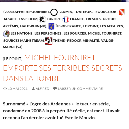
(2003) AFFAIRE FOURNIRET
,
* ADMIN
,
- DATE: OK
,
- SOURCE: OK
,
ALSACE
,
ENSISHEIM
,
EUROPE
,
FRANCE
,
FRESNES
,
GROUPE
ARTÉMIS
,
HAUT-RHIN (68)
,
ÎLE-DE-FRANCE
,
LE POINT
,
LES AFFAIRES
,
LES NATIONS
,
LES PERSONNES
,
LES SOURCES
,
MICHEL FOURNIRET
,
SOURCES MAINSTREAM
,
THÈME - PÉDOCRIMINALITÉ
,
VAL-DE-
MARNE (94)
MICHEL FOURNIRET
(LE POINT)
EMPORTE SES TERRIBLES SECRETS
DANS LA TOMBE
10 MAI 2021
ALF RED
LAISSER UN COMMENTAIRE
Surnommé « L’ogre des Ardennes », le tueur en série,
condamné en 2008 à la perpétuité réelle, est mort. Il avait
reconnu l’an dernier avoir tué Estelle Mouzin.