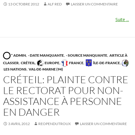
13 OCTOBRE 2012
ALF RED
LAISSER UN COMMENTAIRE
Suite ...
* ADMIN
,
- DATE MANQUANTE
,
- SOURCE MANQUANTE
,
ARTICLE À
CLASSER
,
CRÉTEIL
,
EUROPE
,
FRANCE
,
ÎLE-DE-FRANCE
,
LES NATIONS
,
VAL-DE-MARNE (94)
CRÉTEIL: PLAINTE CONTRE
LE RECTORAT POUR NON-
ASSISTANCE À PERSONNE
EN DANGER
3 AVRIL 2012
REOPENDUTROUX
LAISSER UN COMMENTAIRE