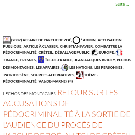
Suite ...
(2007) AFFAIRE DE L'ARCHE DE ZOÉ
,
* ADMIN
,
ACCUSATION
PUBLIQUE
,
ARTICLE À CLASSER
,
CHRISTIAN FAVIER
,
COMBATTRE LA
PÉDOCRIMINALITÉ
,
CRÉTEIL
,
DÉBALLAGE PUBLIC
,
EUROPE
,
FRANCE
,
FRESNES
,
ÎLE-DE-FRANCE
,
JEAN-JACQUES BRIDEY
,
L'ECHOS
DES MONTAGNES
,
LES AFFAIRES
,
LES NATIONS
,
LES PERSONNES
,
PATRICK SÈVE
,
SOURCES ALTERNATIVES
,
THÈME -
PÉDOCRIMINALITÉ
,
VAL-DE-MARNE (94)
RETOUR SUR LES
L'ECHOS DES MONTAGNES
ACCUSATIONS DE
PÉDOCRIMINALITÉ À LA SORTIE DE
L’AUDIENCE DU PROCÈS DE