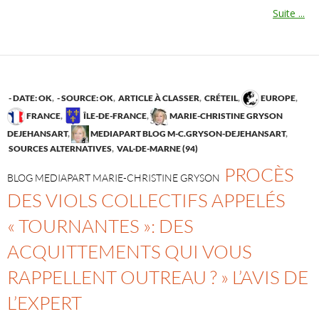
Suite ...
- DATE: OK
,
- SOURCE: OK
,
ARTICLE À CLASSER
,
CRÉTEIL
,
EUROPE
,
FRANCE
,
ÎLE-DE-FRANCE
,
MARIE-CHRISTINE GRYSON
DEJEHANSART
,
MEDIAPART BLOG M-C.GRYSON-DEJEHANSART
,
SOURCES ALTERNATIVES
,
VAL-DE-MARNE (94)
PROCÈS
BLOG MEDIAPART MARIE-CHRISTINE GRYSON
DES VIOLS COLLECTIFS APPELÉS
« TOURNANTES »: DES
ACQUITTEMENTS QUI VOUS
RAPPELLENT OUTREAU ? » L’AVIS DE
L’EXPERT