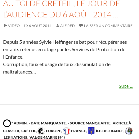
AU TGI DE CRÉTEIL, LE JOUR DE
L’AUDIENCE DU 6 AOÛT 2014 …
VIDÉO
6 AOÛT 2014
ALF RED
LAISSER UN COMMENTAIRE
Depuis 5 années Sylvie Heffinger se bat pour récupérer ses
enfants retenus en otage par les Services de Protection de
l’Enfance.
Corruption, faux et usage de faux, dissimulation de
maltraitances…
Suite ...
* ADMIN
,
- DATE MANQUANTE
,
- SOURCE MANQUANTE
,
ARTICLE À
CLASSER
,
CRÉTEIL
,
EUROPE
,
FRANCE
,
ÎLE-DE-FRANCE
,
LES NATIONS
,
VAL-DE-MARNE (94)