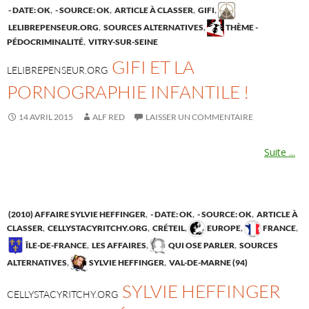
- DATE: OK
,
- SOURCE: OK
,
ARTICLE À CLASSER
,
GIFI
,
LELIBREPENSEUR.ORG
,
SOURCES ALTERNATIVES
,
THÈME -
PÉDOCRIMINALITÉ
,
VITRY-SUR-SEINE
GIFI ET LA
LELIBREPENSEUR.ORG
PORNOGRAPHIE INFANTILE !
14 AVRIL 2015
ALF RED
LAISSER UN COMMENTAIRE
Suite ...
(2010) AFFAIRE SYLVIE HEFFINGER
,
- DATE: OK
,
- SOURCE: OK
,
ARTICLE À
CLASSER
,
CELLYSTACYRITCHY.ORG
,
CRÉTEIL
,
EUROPE
,
FRANCE
,
ÎLE-DE-FRANCE
,
LES AFFAIRES
,
QUI OSE PARLER
,
SOURCES
ALTERNATIVES
,
SYLVIE HEFFINGER
,
VAL-DE-MARNE (94)
SYLVIE HEFFINGER
CELLYSTACYRITCHY.ORG