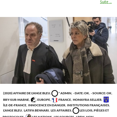
Suite ...
(2020) AFFAIRE DE L'ANGE BLEU
,
* ADMIN
,
- DATE: OK
,
- SOURCE: OK
,
BRY-SUR-MARNE
,
EUROPE
,
FRANCE
,
HOMAYRA SELLIER
,
ÎLE-DE-FRANCE
,
INNOCENCE EN DANGER
,
INSTITUTIONS FRANÇAISES
,
L'ANGE BLEU
,
LATIFA BENNARI
,
LES AFFAIRES
,
LES LOIS, PIÈGES ET
PROTOCOLES
,
LES NATIONS
,
LES SOURCES
,
LREM
,
NON-