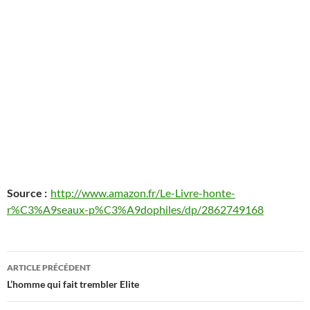
Source :
http://www.amazon.fr/Le-Livre-honte-
r%C3%A9seaux-p%C3%A9dophiles/dp/2862749168
Navigation
ARTICLE PRÉCÉDENT
des
L’homme qui fait trembler Elite