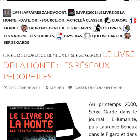
(1998) AFFAIRES ZANDVOORT
,
(LIVRE2001) LE LIVRE DE LA
HONTE
,
- DATE: OK
,
- SOURCE: OK
,
ARTICLE À CLASSER
,
EUROPE
,
FRANCE
,
LAURENCE BENEUX
,
LES AFFAIRES
,
LES LIVRES
,
LES NATIONS
,
LES SOURCES
,
PAYS-BAS
,
QUI OSE PARLER
,
SERGE GARDE
LE LIVRE
(LIVRE DE LAURENCE BENEUX ET SERGE GARDE)
DE LA HONTE : LES RÉSEAUX
PÉDOPHILES
12 OCTOBRE 2001
ALF RED
LAISSER UN COMMENTAIRE
Au printemps 2000,
Serge Garde dans le
journal L’Humanité,
puis Laurence Beneux
dans le Figaro et dans