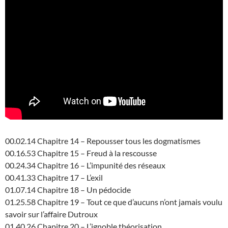
00.02.14 Chapitre 14 – Repousser tous les dogmatismes
00.16.53 Chapitre 15 – Freud à la rescousse
00.24.34 Chapitre 16 – L’impunité des réseaux
00.41.33 Chapitre 17 – L’exil
01.07.14 Chapitre 18 – Un pédocide
01.25.58 Chapitre 19 – Tout ce que d’aucuns n’ont jamais voulu
savoir sur l’affaire Dutroux
01.40.26 Chapitre 20 – L’ignoble théorisation