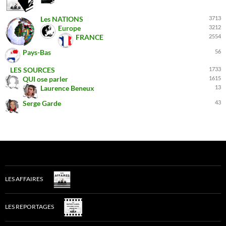
Les NATIONS
3713
Europe
3212
FRANCE
2554
Pays-Bas
56
LES SOURCES
1733
QUI ose parler
1615
Laurence Beneux
13
Serge Garde
43
LES AFFAIRES
LES REPORTAGES