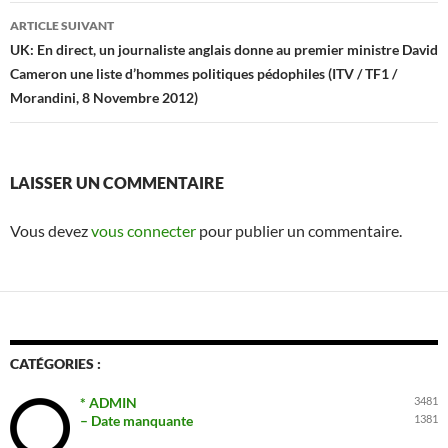
articles
ARTICLE SUIVANT
UK: En direct, un journaliste anglais donne au premier ministre David
Cameron une liste d’hommes politiques pédophiles (ITV / TF1 /
Morandini, 8 Novembre 2012)
LAISSER UN COMMENTAIRE
Vous devez
vous connecter
pour publier un commentaire.
CATÉGORIES :
* ADMIN
3481
– Date manquante
1381