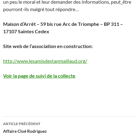
un peu le moral et leur demander des informations, peut_être
pourront-ils malgré tout répondre…
Maison d’Arrêt – 59 bis rue Arc de Triomphe – BP 311 –
17107 Saintes Cedex
Site web de l’association en construction:
http://www.lesamisdestanmaillaud.org/
Voir la page de suivi de la collecte
Navigation
ARTICLE PRÉCÉDENT
des
Affaire Cloé Rodriguez