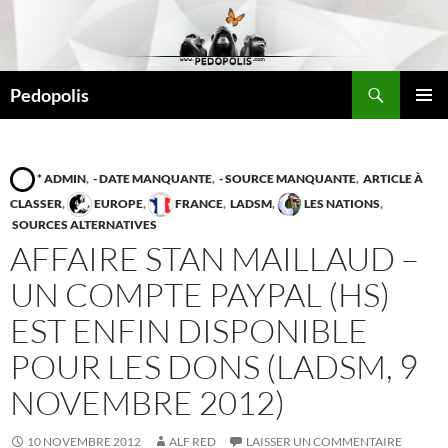
Aller
au
contenu
Recherche
Pedopolis
MENU
PRINCI
* ADMIN
,
- DATE MANQUANTE
,
- SOURCE MANQUANTE
,
ARTICLE À
CLASSER
,
EUROPE
,
FRANCE
,
LADSM
,
LES NATIONS
,
SOURCES ALTERNATIVES
AFFAIRE STAN MAILLAUD –
UN COMPTE PAYPAL (HS)
EST ENFIN DISPONIBLE
POUR LES DONS (LADSM, 9
NOVEMBRE 2012)
10 NOVEMBRE 2012
ALF RED
LAISSER UN COMMENTAIRE