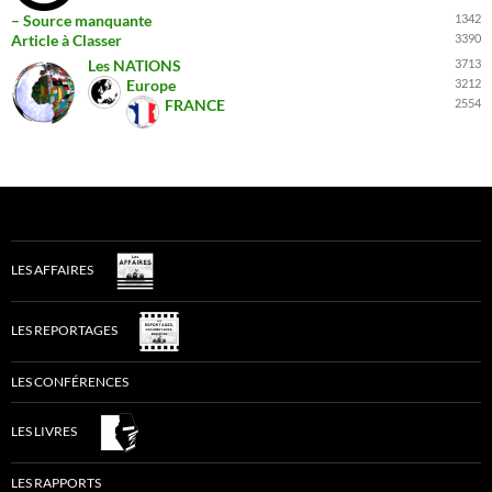
– Source manquante
1342
Article à Classer
3390
Les NATIONS
3713
Europe
3212
FRANCE
2554
LES AFFAIRES
LES REPORTAGES
LES CONFÉRENCES
LES LIVRES
LES RAPPORTS