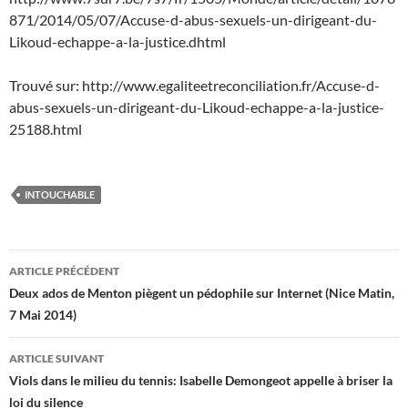
871/2014/05/07/Accuse-d-abus-sexuels-un-dirigeant-du-
Likoud-echappe-a-la-justice.dhtml
Trouvé sur: http://www.egaliteetreconciliation.fr/Accuse-d-
abus-sexuels-un-dirigeant-du-Likoud-echappe-a-la-justice-
25188.html
INTOUCHABLE
Navigation
ARTICLE PRÉCÉDENT
des
Deux ados de Menton piègent un pédophile sur Internet (Nice Matin,
7 Mai 2014)
articles
ARTICLE SUIVANT
Viols dans le milieu du tennis: Isabelle Demongeot appelle à briser la
loi du silence