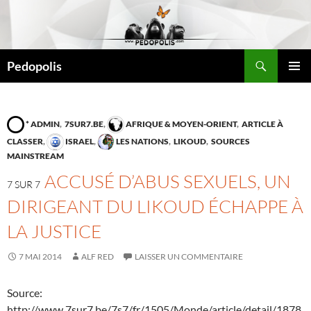
Aller
au
contenu
Recherche
Pedopolis
MENU
PRINCI
* ADMIN
,
7SUR7.BE
,
AFRIQUE & MOYEN-ORIENT
,
ARTICLE À
CLASSER
,
ISRAEL
,
LES NATIONS
,
LIKOUD
,
SOURCES
MAINSTREAM
ACCUSÉ D’ABUS SEXUELS, UN
7 SUR 7
DIRIGEANT DU LIKOUD ÉCHAPPE À
LA JUSTICE
7 MAI 2014
ALF RED
LAISSER UN COMMENTAIRE
Source:
http://www.7sur7.be/7s7/fr/1505/Monde/article/detail/1878