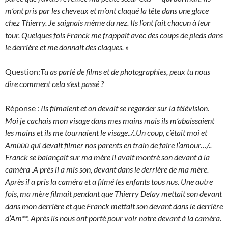
m’ont pris par les cheveux et m’ont claqué la tête dans une glace
chez Thierry. Je saignais même du nez. Ils l’ont fait chacun à leur
tour. Quelques fois Franck me frappait avec des coups de pieds dans
le derrière et me donnait des claques.
»
Question:
Tu as parlé de films et de photographies, peux tu nous
dire comment cela s’est passé ?
Réponse
:
Ils filmaient et on devait se regarder sur la télévision.
Moi je cachais mon visage dans mes mains mais ils m’abaissaient
les mains et ils me tournaient le visage../..Un coup, c’était moi et
Amùùù qui devait filmer nos parents en train de faire l’amour…/..
Franck se balançait sur ma mère il avait montré son devant à la
caméra .A près il a mis son, devant dans le derrière de ma mère.
Après il a pris la caméra et a filmé les enfants tous nus. Une autre
fois, ma mère filmait pendant que Thierry Delay mettait son devant
dans mon derrière et que Franck mettait son devant dans le derrière
d’Am**. Après ils nous ont porté pour voir notre devant à la caméra.