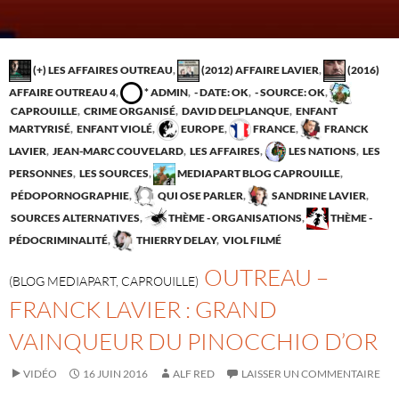
(+) LES AFFAIRES OUTREAU
,
(2012) AFFAIRE LAVIER
,
(2016)
AFFAIRE OUTREAU 4
,
* ADMIN
,
- DATE: OK
,
- SOURCE: OK
,
CAPROUILLE
,
CRIME ORGANISÉ
,
DAVID DELPLANQUE
,
ENFANT
MARTYRISÉ
,
ENFANT VIOLÉ
,
EUROPE
,
FRANCE
,
FRANCK
LAVIER
,
JEAN-MARC COUVELARD
,
LES AFFAIRES
,
LES NATIONS
,
LES
PERSONNES
,
LES SOURCES
,
MEDIAPART BLOG CAPROUILLE
,
PÉDOPORNOGRAPHIE
,
QUI OSE PARLER
,
SANDRINE LAVIER
,
SOURCES ALTERNATIVES
,
THÈME - ORGANISATIONS
,
THÈME -
PÉDOCRIMINALITÉ
,
THIERRY DELAY
,
VIOL FILMÉ
OUTREAU –
(BLOG MEDIAPART, CAPROUILLE)
FRANCK LAVIER : GRAND
VAINQUEUR DU PINOCCHIO D’OR
VIDÉO
16 JUIN 2016
ALF RED
LAISSER UN COMMENTAIRE