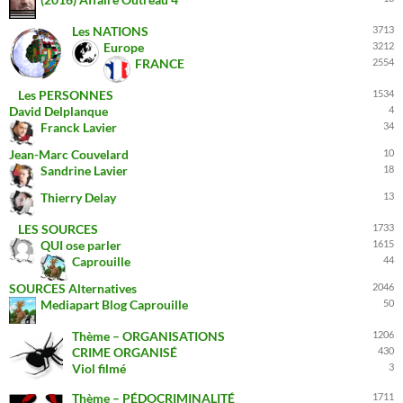
Les NATIONS
3713
Europe
3212
FRANCE
2554
Les PERSONNES
1534
David Delplanque
4
Franck Lavier
34
Jean-Marc Couvelard
10
Sandrine Lavier
18
Thierry Delay
13
LES SOURCES
1733
QUI ose parler
1615
Caprouille
44
SOURCES Alternatives
2046
Mediapart Blog Caprouille
50
Thème – ORGANISATIONS
1206
CRIME ORGANISÉ
430
Viol filmé
3
Thème – PÉDOCRIMINALITÉ
1711