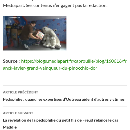
Mediapart. Ses contenus n’engagent pas la rédaction.
Source :
https://blogs.mediapart.fr/caprouille/blog/160616/fr
anck-lavier-grand-vainqueur-du-pinocchio-dor
Navigation
ARTICLE PRÉCÉDENT
des
Pédophilie : quand les expertises d’Outreau aident d’autres victimes
articles
ARTICLE SUIVANT
La révélation de la pédophilie du petit fils de Freud relance le cas
Maddie