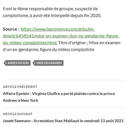
Il est le 4ème responsable de groupe, suspecté de
complotisme, à avoir été interpellé depuis fin 2020.
Source :
https://www.laprovence.com/actu/en-
direct/6458545/mise-en-examen-dun-ex-gendarme-figure-
du-milieu-complotiste.html
, Titre d'origine :, Mise en examen
d'un ex-gendarme, figure du milieu complotiste
ARRESTATION
MISE EN EXAMEN
Navigation
ARTICLE PRÉCÉDENT
des
Affaire Epstein : Virginia Giuffre a porté plainte contre le prince
Andrew à New York
articles
ARTICLE SUIVANT
Janett Seemann : Arrestation Stan Maillaud le vendredi 13 août 2021