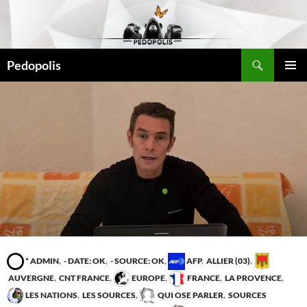
Aller
au
contenu
Recherche
Pedopolis
MENU
PRINCI
* ADMIN
,
- DATE: OK
,
- SOURCE: OK
,
AFP
,
ALLIER (03)
,
AUVERGNE
,
CNT FRANCE
,
EUROPE
,
FRANCE
,
LA PROVENCE
,
LES NATIONS
,
LES SOURCES
,
QUI OSE PARLER
,
SOURCES