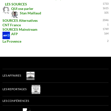
LES SOURCES
1733
QUI ose parler
1615
Stan Maillaud
105
SOURCES Alternatives
2046
CNT France
1
SOURCES Mainstream
1749
AFP
164
La Provence
2
LES AFFAIRES
LES REPORTAGES
LES CONFÉRENCES